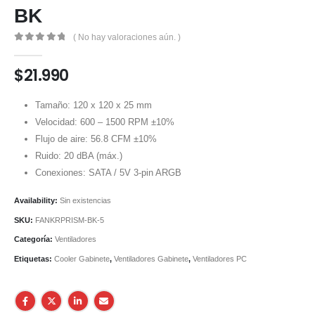
BK
( No hay valoraciones aún. )
0
out of 5
$
21.990
Tamaño: 120 x 120 x 25 mm
Velocidad: 600 – 1500 RPM ±10%
Flujo de aire: 56.8 CFM ±10%
Ruido: 20 dBA (máx.)
Conexiones: SATA / 5V 3-pin ARGB
Availability:
Sin existencias
SKU:
FANKRPRISM-BK-5
Categoría:
Ventiladores
Etiquetas:
Cooler Gabinete
,
Ventiladores Gabinete
,
Ventiladores PC