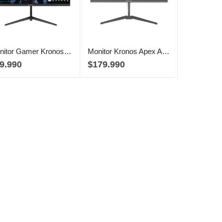
Monitor Gamer Kronos Rift Series, 24″, FHD, 180Hz, IPS, 2ms
Monitor Kronos Apex AZ-270, 27″ QHD, 260Hz IPS, Free-sync G-sync
9.990
$
179.990