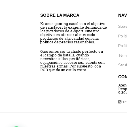
SOBRE LA MARCA
NAV
Kronos gaming nació con el objetivo
Sobr
de satisfacer la exigente demanda de
los jugadores de e-sport. Nuestro
objetivo es ofercer al mercado
Polít
productos de alta calidad con una
política de precios razonables.
Polít
Queremos ser tu aliado perfecto en
el campo de batalla, cuando
Térm
necesites sillas, periféricos,
equipación o accesorios, ¡cuenta con
Ser d
nuestras armas! Por supuesto, con
RGB que da un estilo extra.
CO
Aten
Resp
9:30
Tel