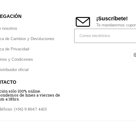
EGACIÓN
¡Suscríbete!
Te mandaremos cupone
e nosotros
ica de Cambios y Devoluciones
ica de Privacidad
inos y Condiciones
istribuidor oficial
NTACTO
ción sólo 100% online.
ondemos de lunes a viernes de
am a 18hrs.
éfono: (+56) 9 8667 4413