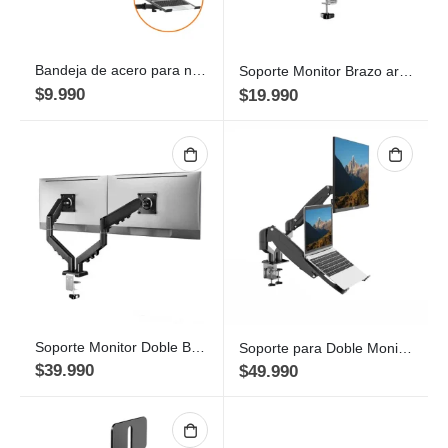
Bandeja de acero para notebook, accesorio de soporte monitor
Soporte Monitor Brazo articulado GS-N01 13″ a 32″ 8Kg Vesa
$
9.990
$
19.990
Soporte Monitor Doble Brazo articulado GS-N02 13″ a 32″ 9KG
Soporte para Doble Monitor y Notebook con Neumático, 10″- 32″, uso escritorio
$
39.990
$
49.990