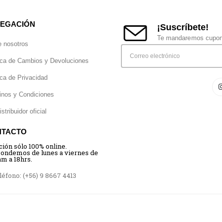
EGACIÓN
¡Suscríbete!
Te mandaremos cupone
e nosotros
ica de Cambios y Devoluciones
ica de Privacidad
inos y Condiciones
istribuidor oficial
NTACTO
ción sólo 100% online.
ondemos de lunes a viernes de
am a 18hrs.
éfono: (+56) 9 8667 4413