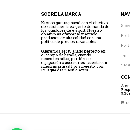
SOBRE LA MARCA
NAV
Kronos gaming nació con el objetivo
Sobr
de satisfacer la exigente demanda de
los jugadores de e-sport. Nuestro
objetivo es ofercer al mercado
Polít
productos de alta calidad con una
política de precios razonables.
Polít
Queremos ser tu aliado perfecto en
el campo de batalla, cuando
Térm
necesites sillas, periféricos,
equipación o accesorios, ¡cuenta con
Ser d
nuestras armas! Por supuesto, con
RGB que da un estilo extra.
CO
Aten
Resp
9:30
Tel