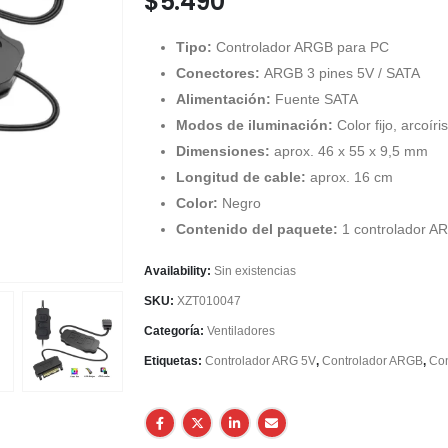
$
5.490
Tipo:
Controlador ARGB para PC
Conectores:
ARGB 3 pines 5V / SATA
Alimentación:
Fuente SATA
Modos de iluminación:
Color fijo, arcoír
Dimensiones:
aprox. 46 x 55 x 9,5 mm
Longitud de cable:
aprox. 16 cm
Color:
Negro
Contenido del paquete:
1 controlador A
Availability:
Sin existencias
SKU:
XZT010047
Categoría:
Ventiladores
Etiquetas:
Controlador ARG 5V
,
Controlador ARGB
,
Con