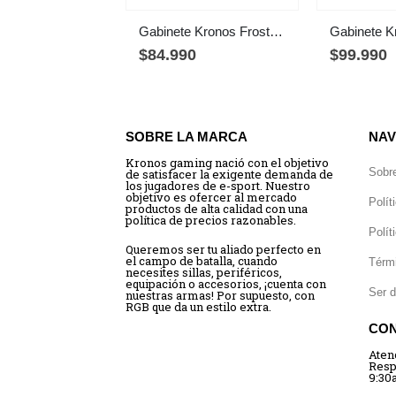
Gabinete Kronos Frost White, ATX, Panel Vidrio, 7 Fan ARGB
$
84.990
$
99.990
SOBRE LA MARCA
NAV
Kronos gaming nació con el objetivo
Sobr
de satisfacer la exigente demanda de
los jugadores de e-sport. Nuestro
objetivo es ofercer al mercado
Polít
productos de alta calidad con una
política de precios razonables.
Polít
Queremos ser tu aliado perfecto en
el campo de batalla, cuando
Térm
necesites sillas, periféricos,
equipación o accesorios, ¡cuenta con
Ser d
nuestras armas! Por supuesto, con
RGB que da un estilo extra.
CO
Aten
Resp
9:30