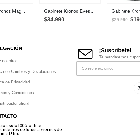
Gabinete Kronos Magic Pantalla Modular mATX USB 3.0 Vidrio Blanco
Gabinete Kronos Evesky Pink ATX, Vidrio Templado, USB 3.0
$
34.990
$
19
$
29.990
EGACIÓN
¡Suscríbete!
Te mandaremos cupone
e nosotros
ica de Cambios y Devoluciones
ica de Privacidad
inos y Condiciones
istribuidor oficial
NTACTO
ción sólo 100% online.
ondemos de lunes a viernes de
am a 18hrs.