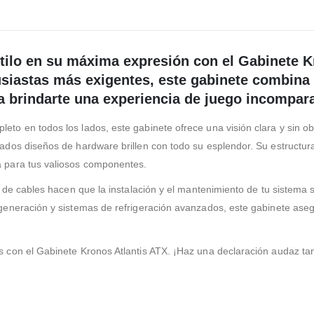
stilo en su máxima expresión con el Gabinete 
siastas más exigentes, este gabinete combina 
a brindarte una experiencia de juego incompara
eto en todos los lados, este gabinete ofrece una visión clara y sin o
cados diseños de hardware brillen con todo su esplendor. Su estructura
a para tus valiosos componentes.
nte de cables hacen que la instalación y el mantenimiento de tu siste
 generación y sistemas de refrigeración avanzados, este gabinete ase
as con el Gabinete Kronos Atlantis ATX. ¡Haz una declaración audaz ta