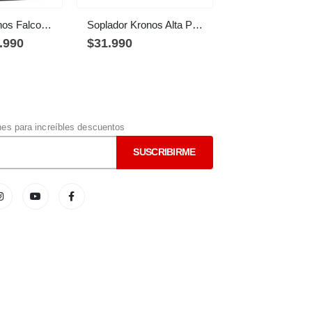
Gabinete Kronos Falcon, Micro-ATX, USB 3.0, USB2.0 x2, negro
Soplador Kronos Alta Potencia Limpieza Pc, Teclado Y Auto
.990
$
31.990
s para increíbles descuentos