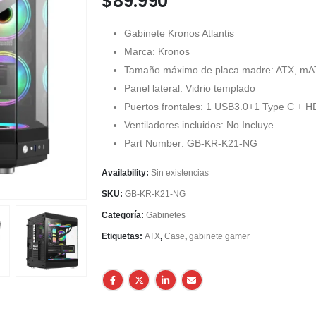
$
89.990
Gabinete Kronos Atlantis
Marca: Kronos
Tamaño máximo de placa madre: ATX, mAT
Panel lateral: Vidrio templado
Puertos frontales: 1 USB3.0+1 Type C + 
Ventiladores incluidos: No Incluye
Part Number: GB-KR-K21-NG
Availability:
Sin existencias
SKU:
GB-KR-K21-NG
Categoría:
Gabinetes
Etiquetas:
ATX
,
Case
,
gabinete gamer