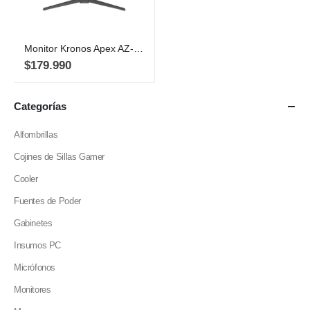
Monitor Kronos Apex AZ-270, 27″ QHD, 260Hz IPS, Free-sync G-sync
$
179.990
Categorías
Alfombrillas
Cojines de Sillas Gamer
Cooler
Fuentes de Poder
Gabinetes
Insumos PC
Micrófonos
Monitores