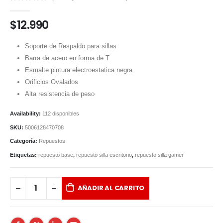
0
out of 5
$
12.990
Soporte de Respaldo para sillas
Barra de acero en forma de T
Esmalte pintura electroestatica negra
Orificios Ovalados
Alta resistencia de peso
Availability:
112 disponibles
SKU:
5006128470708
Categoría:
Repuestos
Etiquetas:
repuesto base
,
repuesto silla escritorio
,
repuesto silla gamer
AÑADIR AL CARRITO