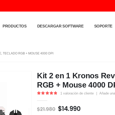
PRODUCTOS
DESCARGAR SOFTWARE
SOPORTE
E, TECLADO RGB + MOUSE 4000 DPI
Kit 2 en 1 Kronos Re
RGB + Mouse 4000 D
1
valoración de cliente
|
Añade una
5.00
out of 5
$
14.990
$
21.980