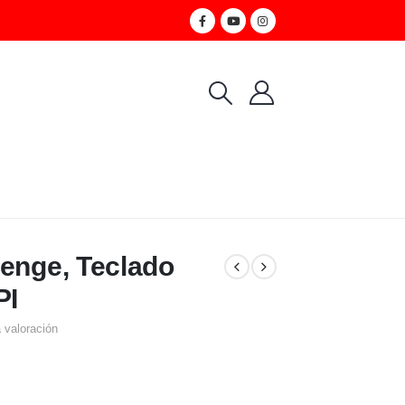
venge, Teclado
PI
 valoración