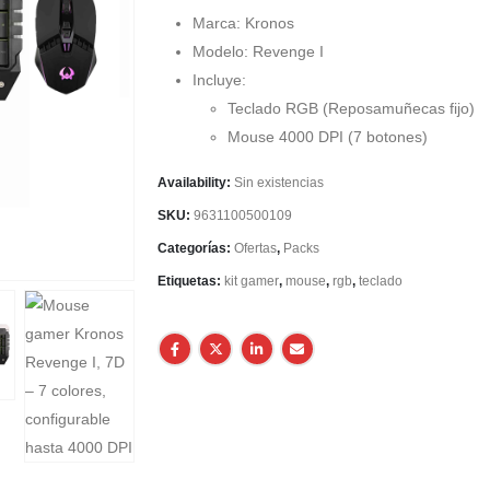
Marca: Kronos
Modelo: Revenge I
Incluye:
Teclado RGB (Reposamuñecas fijo)
Mouse 4000 DPI (7 botones)
Availability:
Sin existencias
SKU:
9631100500109
Categorías:
Ofertas
,
Packs
Etiquetas:
kit gamer
,
mouse
,
rgb
,
teclado