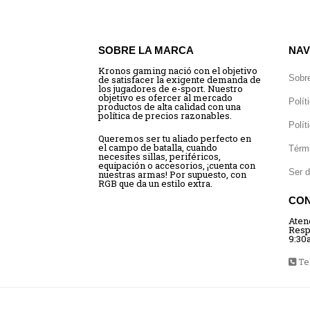
SOBRE LA MARCA
NAV
Kronos gaming nació con el objetivo
Sobr
de satisfacer la exigente demanda de
los jugadores de e-sport. Nuestro
objetivo es ofercer al mercado
Polít
productos de alta calidad con una
política de precios razonables.
Polít
Queremos ser tu aliado perfecto en
el campo de batalla, cuando
Térm
necesites sillas, periféricos,
equipación o accesorios, ¡cuenta con
Ser d
nuestras armas! Por supuesto, con
RGB que da un estilo extra.
CO
Aten
Resp
9:30
Tel