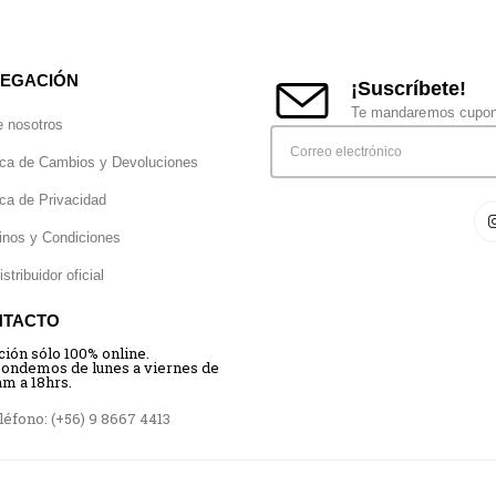
EGACIÓN
¡Suscríbete!
Te mandaremos cupone
e nosotros
ica de Cambios y Devoluciones
ica de Privacidad
inos y Condiciones
istribuidor oficial
NTACTO
ción sólo 100% online.
ondemos de lunes a viernes de
am a 18hrs.
éfono: (+56) 9 8667 4413