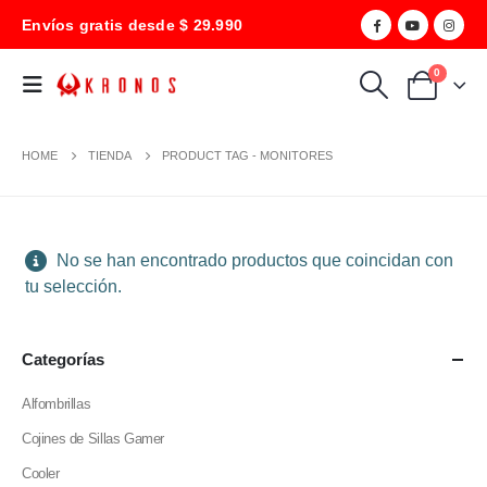
Envíos gratis desde $ 29.990
0
HOME
TIENDA
PRODUCT TAG -
MONITORES
No se han encontrado productos que coincidan con
tu selección.
Categorías
Alfombrillas
Cojines de Sillas Gamer
Cooler