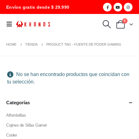
Envíos gratis desde $ 29.990
0
HOME
TIENDA
PRODUCT TAG -
FUENTE DE PODER GAMING
No se han encontrado productos que coincidan con
tu selección.
Categorías
Alfombrillas
Cojines de Sillas Gamer
Cooler