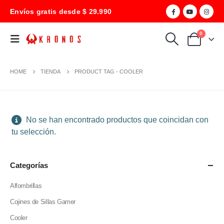
Envíos gratis desde $ 29.990
0
HOME
TIENDA
PRODUCT TAG -
COOLER
No se han encontrado productos que coincidan con
tu selección.
Categorías
Alfombrillas
Cojines de Sillas Gamer
Cooler